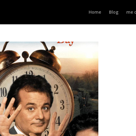
Home
Blog
me c