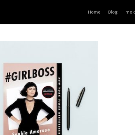
Home
Blog
me c