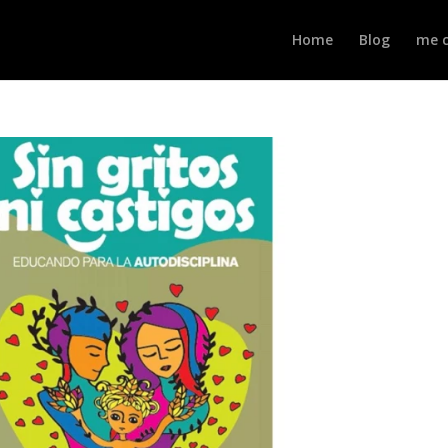
Home
Blog
me c