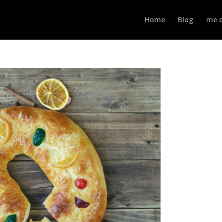
Home
Blog
me c