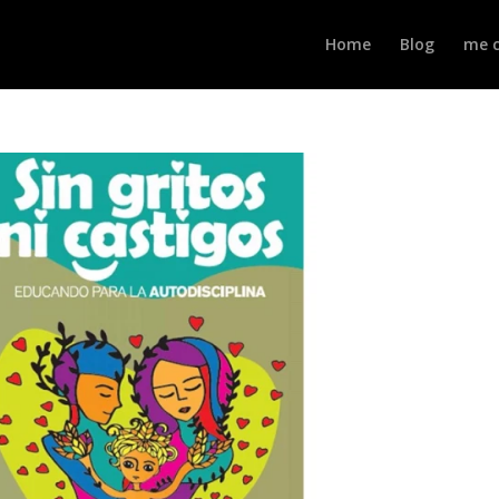
Home
Blog
me c